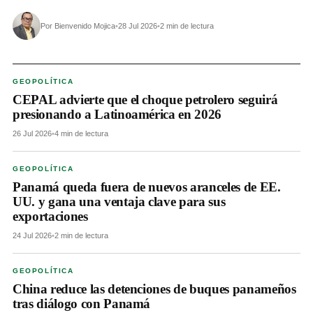
Por Bienvenido Mojica
•
28 Jul 2026
•
2 min de lectura
GEOPOLÍTICA
CEPAL advierte que el choque petrolero seguirá
presionando a Latinoamérica en 2026
26 Jul 2026
•
4 min de lectura
GEOPOLÍTICA
Panamá queda fuera de nuevos aranceles de EE.
UU. y gana una ventaja clave para sus
exportaciones
24 Jul 2026
•
2 min de lectura
GEOPOLÍTICA
China reduce las detenciones de buques panameños
tras diálogo con Panamá