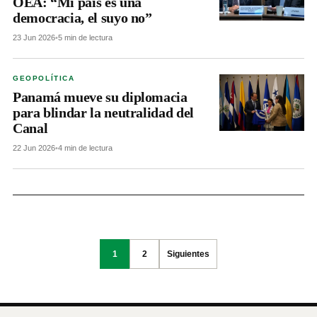
OEA: “Mi país es una
democracia, el suyo no”
23 Jun 2026
•
5 min de lectura
GEOPOLÍTICA
Panamá mueve su diplomacia
para blindar la neutralidad del
Canal
22 Jun 2026
•
4 min de lectura
Posts
1
2
Siguientes
pagination