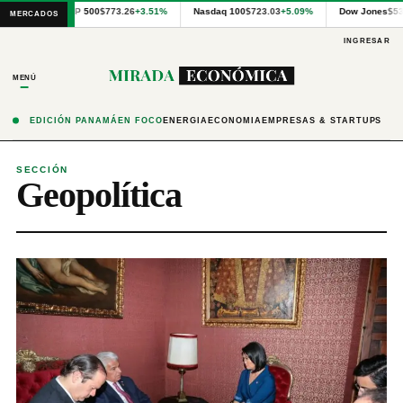
Cotizaciones
S&P 500
$773.26
+3.51%
Nasdaq 100
$723.03
+5.09%
Dow Jones
$53
MERCADOS
internacionales
proporcionadas
INGRESAR
por
Financial
MENÚ
Modeling
Prep
y
EDICIÓN PANAMÁ
EN FOCO
ENERGÍA
ECONOMÍA
EMPRESAS & STARTUPS
precios
publicados
por
SECCIÓN
Geopolítica
Latinex
para
Panamá.