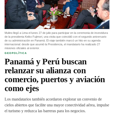
Mulino llegó a Lima el lunes 27 de julio para participar en la ceremonia de investidura
de la presidenta Keiko Fujimori, una visita que coincidió con el segundo aniversario
de su administración en Panamá. El viaje también marcó un hito en su agenda
internacional: desde que asumió la Presidencia, el mandatario ha realizado 27
misiones oficiales al exterior.
GEOPOLÍTICA
Panamá y Perú buscan
relanzar su alianza con
comercio, puertos y aviación
como ejes
Los mandatarios también acordaron explorar un convenio de
cielos abiertos que facilite una mayor conectividad aérea, impulse
el turismo y reduzca las barreras para los negocios.