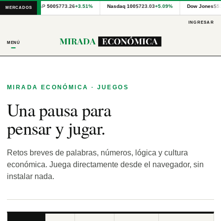
Cotizaciones
S&P 500
$773.26
+3.51%
Nasdaq 100
$723.03
+5.09%
Dow Jones
$5
MERCADOS
internacionales
proporcionadas
INGRESAR
por
Financial
MENÚ
Modeling
Prep
y
precios
publicados
MIRADA ECONÓMICA · JUEGOS
por
Una pausa para
Latinex
para
Panamá.
pensar y jugar.
Retos breves de palabras, números, lógica y cultura
económica. Juega directamente desde el navegador, sin
instalar nada.