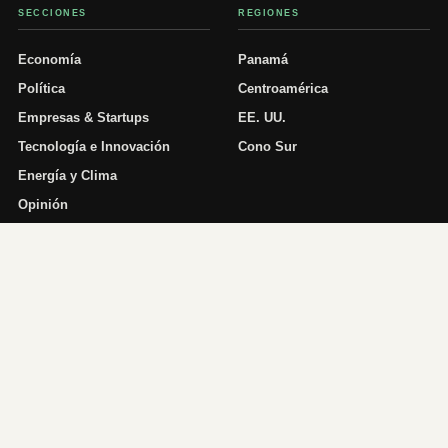
SECCIONES
REGIONES
Economía
Panamá
Política
Centroamérica
Empresas & Startups
EE. UU.
Tecnología e Innovación
Cono Sur
Energía y Clima
Opinión
Datos
MIRADA ECONÓMICA
Sobre nosotros
Contacto
Ingresar
RSS