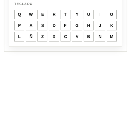
TECLADO
Q
W
E
R
T
Y
U
I
O
P
A
S
D
F
G
H
J
K
L
Ñ
Z
X
C
V
B
N
M