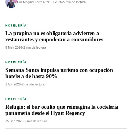
Por Magdiel Torres
•
29 Jul 2026
•
5 min de lectura
HOTELERÍA
La propina no es obligatoria advierten a
restaurantes y empoderan a consumidores
5 May 2026
•
2 min de lectura
HOTELERÍA
Semana Santa impulsa turismo con ocupación
hotelera de hasta 90%
1 Apr 2026
•
2 min de lectura
HOTELERÍA
Refugio: el bar oculto que reimagina la coctelería
panameña desde el Hyatt Regency
15 Sep 2025
•
2 min de lectura