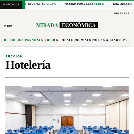
Cotizaciones
S&P 500
$768.56
+3.62%
Nasdaq 100
$714.65
+4.55%
Dow Jones
$5
MERCADOS
internacionales
proporcionadas
INGRESAR
por
Financial
MENÚ
Modeling
Prep
y
EDICIÓN PANAMÁ
EN FOCO
ENERGÍA
ECONOMÍA
EMPRESAS & STARTUPS
precios
publicados
por
SECCIÓN
Hotelería
Latinex
para
Panamá.