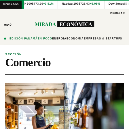
Cotizaciones
S&P 500
$773.26
+3.51%
Nasdaq 100
$723.03
+5.09%
Dow Jones
$53
MERCADOS
internacionales
proporcionadas
INGRESAR
por
Financial
MENÚ
Modeling
Prep
y
EDICIÓN PANAMÁ
EN FOCO
ENERGÍA
ECONOMÍA
EMPRESAS & STARTUPS
precios
publicados
por
SECCIÓN
Comercio
Latinex
para
Panamá.