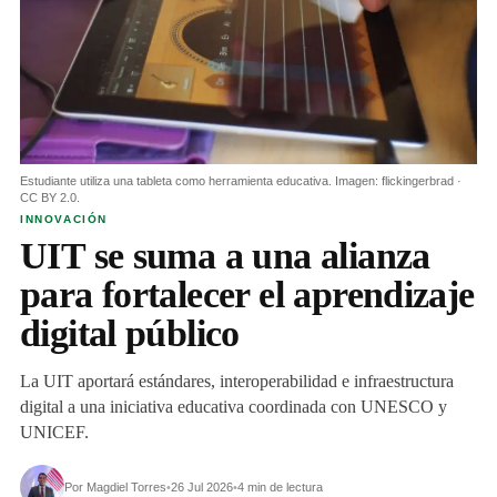
Estudiante utiliza una tableta como herramienta educativa. Imagen: flickingerbrad ·
CC BY 2.0.
INNOVACIÓN
UIT se suma a una alianza
para fortalecer el aprendizaje
digital público
La UIT aportará estándares, interoperabilidad e infraestructura
digital a una iniciativa educativa coordinada con UNESCO y
UNICEF.
Por Magdiel Torres
•
26 Jul 2026
•
4 min de lectura