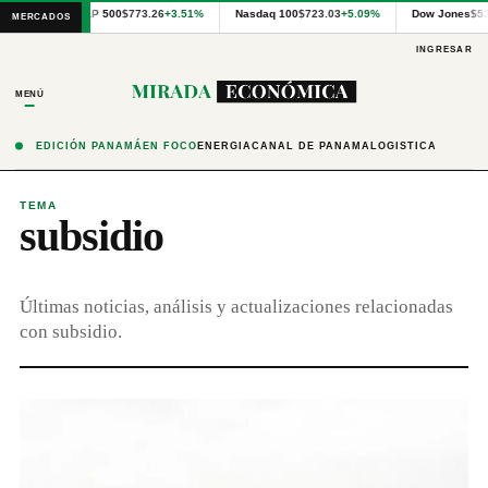
Cotizaciones
S&P 500
$773.26
+3.51%
Nasdaq 100
$723.03
+5.09%
Dow Jones
$5
MERCADOS
internacionales
proporcionadas
INGRESAR
por
Financial
MENÚ
Modeling
Prep
y
EDICIÓN PANAMÁ
EN FOCO
ENERGÍA
CANAL DE PANAMÁ
LOGÍSTICA
precios
publicados
por
TEMA
subsidio
Latinex
para
Panamá.
Últimas noticias, análisis y actualizaciones relacionadas
con subsidio.