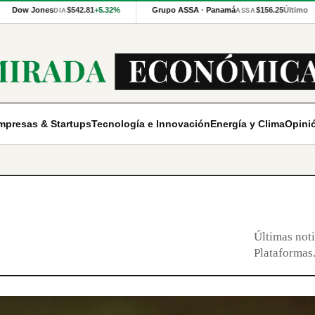
Dow Jones
$542.81
+5.32%
Grupo ASSA · Panamá
$156.25
Último
DIA
ASSA
mpresas & Startups
Tecnología e Innovación
Energía y Clima
Opini
Últimas noti
Plataformas