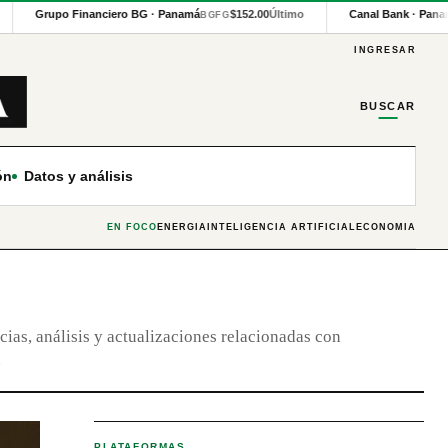
Grupo Financiero BG · Panamá
$152.00
Último
Canal Bank · Pana
BGFG
INGRESAR
BUSCAR
ón
Datos y análisis
EN FOCO
ENERGÍA
INTELIGENCIA ARTIFICIAL
ECONOMÍA
cias, análisis y actualizaciones relacionadas con
.
PLATAFORMAS