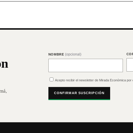
(opcional)
CO
NOMBRE
on
Acepto recibir el newsletter de Mirada Económica por 
amá,
CONFIRMAR SUSCRIPCIÓN