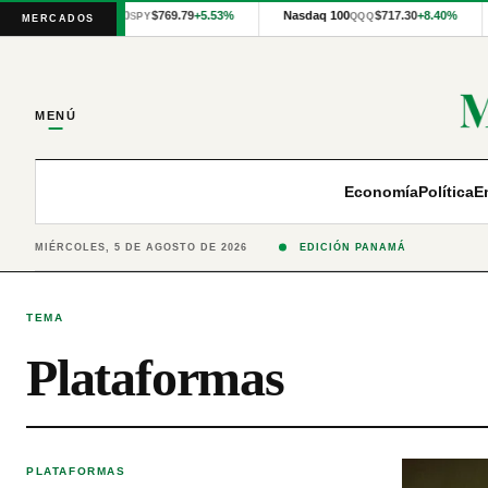
Cotizaciones
S&P 500
$769.79
+5.53%
Nasdaq 100
$717.30
+8.40%
SPY
QQQ
MERCADOS
internacionales
proporcionadas
por
Financial
Modeling
MENÚ
Prep
y
precios
publicados
Economía
Política
E
por
Latinex
para
MIÉRCOLES, 5 DE AGOSTO DE 2026
EDICIÓN PANAMÁ
Panamá.
TEMA
Plataformas
PLATAFORMAS