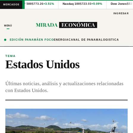
Cotizaciones
S&P 500
$773.26
+3.51%
Nasdaq 100
$723.03
+5.09%
Dow Jones
$53
MERCADOS
internacionales
proporcionadas
INGRESAR
por
Financial
MENÚ
Modeling
Prep
y
EDICIÓN PANAMÁ
EN FOCO
ENERGÍA
CANAL DE PANAMÁ
LOGÍSTICA
precios
publicados
por
TEMA
Estados Unidos
Latinex
para
Panamá.
Últimas noticias, análisis y actualizaciones relacionadas
con Estados Unidos.