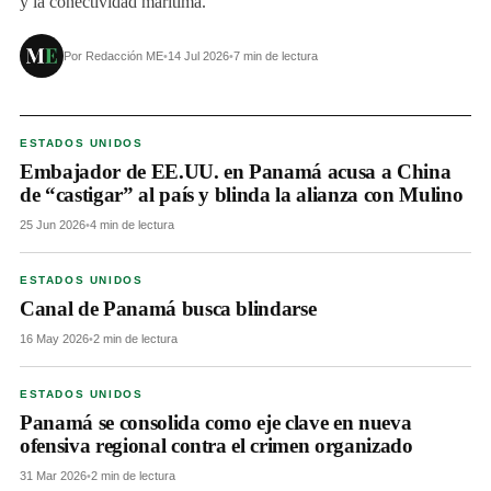
y la conectividad marítima.
Por Redacción ME
•
14 Jul 2026
•
7 min de lectura
ESTADOS UNIDOS
Embajador de EE.UU. en Panamá acusa a China
de “castigar” al país y blinda la alianza con Mulino
25 Jun 2026
•
4 min de lectura
ESTADOS UNIDOS
Canal de Panamá busca blindarse
16 May 2026
•
2 min de lectura
ESTADOS UNIDOS
Panamá se consolida como eje clave en nueva
ofensiva regional contra el crimen organizado
31 Mar 2026
•
2 min de lectura