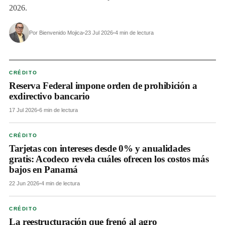
2026.
Por Bienvenido Mojica
•
23 Jul 2026
•
4 min de lectura
CRÉDITO
Reserva Federal impone orden de prohibición a
exdirectivo bancario
17 Jul 2026
•
6 min de lectura
CRÉDITO
Tarjetas con intereses desde 0% y anualidades
gratis: Acodeco revela cuáles ofrecen los costos más
bajos en Panamá
22 Jun 2026
•
4 min de lectura
CRÉDITO
La reestructuración que frenó al agro