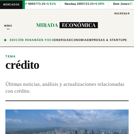
Cotizaciones
S&P 500
$773.26
+3.51%
Nasdaq 100
$723.03
+5.09%
Dow Jones
$5
MERCADOS
internacionales
proporcionadas
INGRESAR
por
Financial
MENÚ
Modeling
Prep
y
EDICIÓN PANAMÁ
EN FOCO
ENERGÍA
ECONOMÍA
EMPRESAS & STARTUPS
precios
publicados
por
TEMA
crédito
Latinex
para
Panamá.
Últimas noticias, análisis y actualizaciones relacionadas
con crédito.