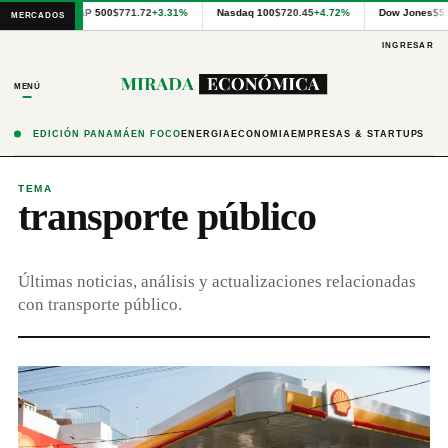
Cotizaciones
S&P 500
$771.72
+3.31%
Nasdaq 100
$720.45
+4.72%
Dow Jones
$5
MERCADOS
internacionales
proporcionadas
INGRESAR
por
Financial
MENÚ
Modeling
Prep
y
EDICIÓN PANAMÁ
EN FOCO
ENERGÍA
ECONOMÍA
EMPRESAS & STARTUPS
precios
publicados
por
TEMA
transporte público
Latinex
para
Panamá.
Últimas noticias, análisis y actualizaciones relacionadas
con transporte público.