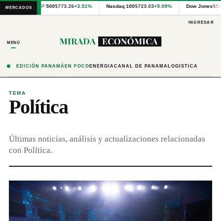
Cotizaciones
S&P 500
$773.26
+3.51%
Nasdaq 100
$723.03
+5.09%
Dow Jones
$53
MERCADOS
internacionales
proporcionadas
INGRESAR
por
Financial
MENÚ
Modeling
Prep
y
EDICIÓN PANAMÁ
EN FOCO
ENERGÍA
CANAL DE PANAMÁ
LOGÍSTICA
precios
publicados
por
TEMA
Política
Latinex
para
Panamá.
Últimas noticias, análisis y actualizaciones relacionadas
con Política.