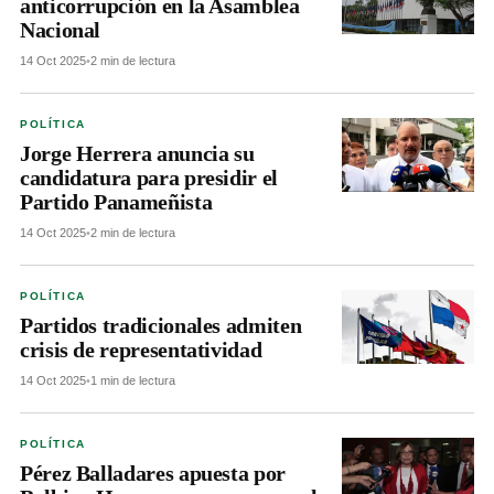
anticorrupción en la Asamblea
Nacional
14 Oct 2025
•
2 min de lectura
POLÍTICA
Jorge Herrera anuncia su
candidatura para presidir el
Partido Panameñista
14 Oct 2025
•
2 min de lectura
POLÍTICA
Partidos tradicionales admiten
crisis de representatividad
14 Oct 2025
•
1 min de lectura
POLÍTICA
Pérez Balladares apuesta por