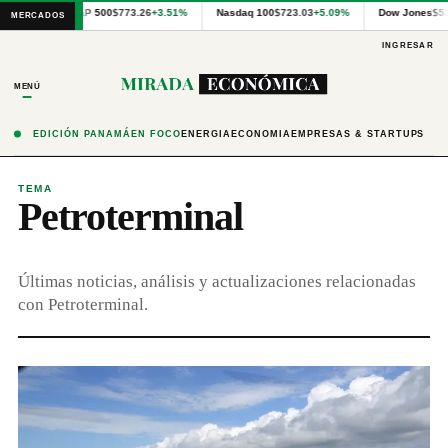
Cotizaciones
S&P 500
$773.26
+3.51%
Nasdaq 100
$723.03
+5.09%
Dow Jones
$5
MERCADOS
internacionales
proporcionadas
INGRESAR
por
Financial
MENÚ
Modeling
Prep
y
EDICIÓN PANAMÁ
EN FOCO
ENERGÍA
ECONOMÍA
EMPRESAS & STARTUPS
precios
publicados
por
TEMA
Petroterminal
Latinex
para
Panamá.
Últimas noticias, análisis y actualizaciones relacionadas
con Petroterminal.