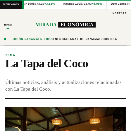
Cotizaciones
S&P 500
$773.26
+3.51%
Nasdaq 100
$723.03
+5.09%
Dow Jones
$5
MERCADOS
internacionales
proporcionadas
INGRESAR
por
Financial
MENÚ
Modeling
Prep
y
EDICIÓN PANAMÁ
EN FOCO
ENERGÍA
CANAL DE PANAMÁ
LOGÍSTICA
precios
publicados
por
TEMA
La Tapa del Coco
Latinex
para
Panamá.
Últimas noticias, análisis y actualizaciones relacionadas
con La Tapa del Coco.