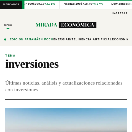
Cotizaciones
S&P 500
$769.19
+3.71%
Nasdaq 100
$715.46
+4.67%
Dow Jones
$5
MERCADOS
internacionales
proporcionadas
INGRESAR
por
Financial
MENÚ
Modeling
Prep
y
EDICIÓN PANAMÁ
EN FOCO
ENERGÍA
INTELIGENCIA ARTIFICIAL
ECONOMÍA
precios
publicados
por
TEMA
inversiones
Latinex
para
Panamá.
Últimas noticias, análisis y actualizaciones relacionadas
con inversiones.