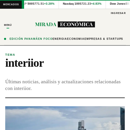
Cotizaciones
S&P 500
$771.51
+3.28%
Nasdaq 100
$721.23
+4.83%
Dow Jones
$5
MERCADOS
internacionales
proporcionadas
INGRESAR
por
Financial
MENÚ
Modeling
Prep
y
EDICIÓN PANAMÁ
EN FOCO
ENERGÍA
ECONOMÍA
EMPRESAS & STARTUPS
precios
publicados
por
TEMA
interiior
Latinex
para
Panamá.
Últimas noticias, análisis y actualizaciones relacionadas
con interiior.