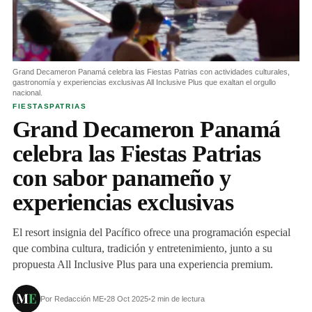
Grand Decameron Panamá celebra las Fiestas Patrias con actividades culturales,
gastronomía y experiencias exclusivas All Inclusive Plus que exaltan el orgullo
nacional.
FIESTASPATRIAS
Grand Decameron Panamá
celebra las Fiestas Patrias
con sabor panameño y
experiencias exclusivas
El resort insignia del Pacífico ofrece una programación especial
que combina cultura, tradición y entretenimiento, junto a su
propuesta All Inclusive Plus para una experiencia premium.
Por Redacción ME
•
28 Oct 2025
•
2 min de lectura