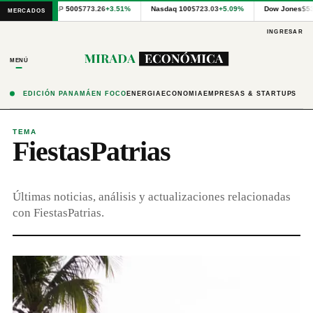
Cotizaciones
S&P 500
$773.26
+3.51%
Nasdaq 100
$723.03
+5.09%
Dow Jones
$5
MERCADOS
internacionales
proporcionadas
INGRESAR
por
Financial
MENÚ
Modeling
Prep
y
EDICIÓN PANAMÁ
EN FOCO
ENERGÍA
ECONOMÍA
EMPRESAS & STARTUPS
precios
publicados
por
TEMA
FiestasPatrias
Latinex
para
Panamá.
Últimas noticias, análisis y actualizaciones relacionadas
con FiestasPatrias.