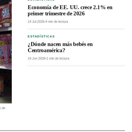
Economía de EE. UU. crece 2.1% en
primer trimestre de 2026
14 Jul 2026
•
4 min de lectura
ESTADÍSTICAS
¿Dónde nacen más bebés en
Centroamérica?
19 Jun 2026
•
1 min de lectura
s de