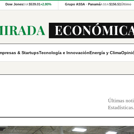
Dow Jones
$539.01
+2.80%
Grupo ASSA · Panamá
$156.51
Último
DIA
ASSA
mpresas & Startups
Tecnología e Innovación
Energía y Clima
Opini
Últimas noti
Estadísticas