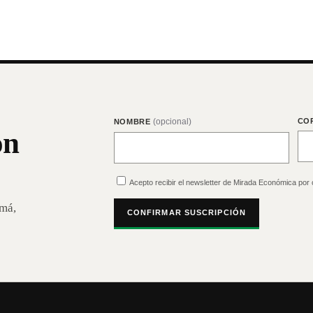
(opcional)
CO
NOMBRE
on
Acepto recibir el newsletter de Mirada Económica por 
amá,
CONFIRMAR SUSCRIPCIÓN