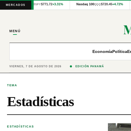
Cotizaciones
S&P 500
$771.72
+3.31%
Nasdaq 100
$720.45
+4.72%
SPY
QQQ
MERCADOS
internacionales
proporcionadas
por
Financial
Modeling
MENÚ
Prep
y
precios
publicados
Economía
Política
E
por
Latinex
para
VIERNES, 7 DE AGOSTO DE 2026
EDICIÓN PANAMÁ
Panamá.
TEMA
Estadísticas
ESTADÍSTICAS