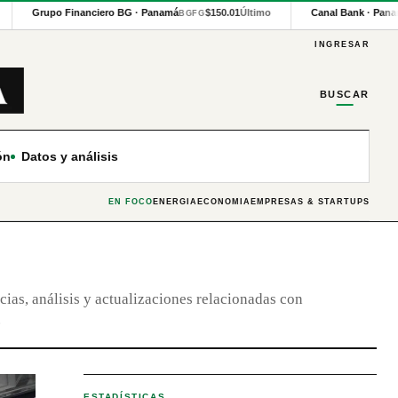
Grupo Financiero BG · Panamá
$150.01
Último
Canal Bank · Pana
BGFG
INGRESAR
BUSCAR
ón
Datos y análisis
EN FOCO
ENERGÍA
ECONOMÍA
EMPRESAS & STARTUPS
cias, análisis y actualizaciones relacionadas con
.
ESTADÍSTICAS