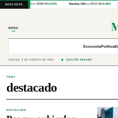
Cotizaciones
S&P 500
$769.79
+5.53%
Nasdaq 100
$717.30
+8.40%
SPY
QQQ
MERCADOS
internacionales
proporcionadas
por
Financial
Modeling
MENÚ
Prep
y
precios
publicados
Economía
Política
E
por
Latinex
para
JUEVES, 6 DE AGOSTO DE 2026
EDICIÓN PANAMÁ
Panamá.
TEMA
destacado
DESTACADO