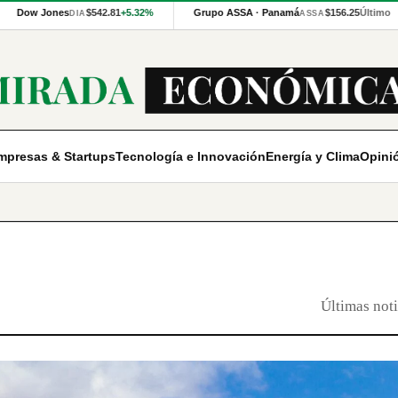
Dow Jones
$542.81
+5.32%
Grupo ASSA · Panamá
$156.25
Último
DIA
ASSA
mpresas & Startups
Tecnología e Innovación
Energía y Clima
Opini
Últimas noti