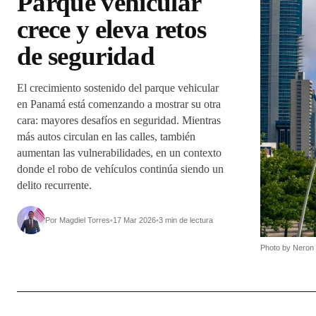
Parque vehicular
crece y eleva retos
de seguridad
El crecimiento sostenido del parque vehicular
en Panamá está comenzando a mostrar su otra
cara: mayores desafíos en seguridad. Mientras
más autos circulan en las calles, también
aumentan las vulnerabilidades, en un contexto
donde el robo de vehículos continúa siendo un
delito recurrente.
Por Magdiel Torres
•
17 Mar 2026
•
3 min de lectura
Photo by Neron