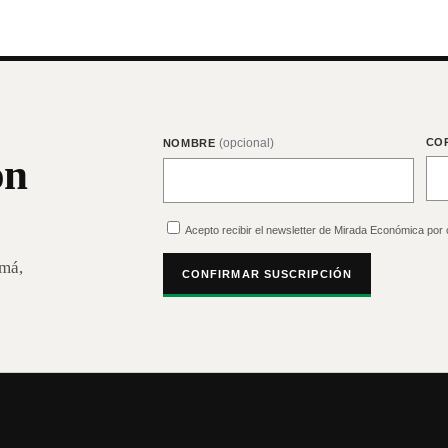
(opcional)
CO
NOMBRE
on
Acepto recibir el newsletter de Mirada Económica por 
amá,
CONFIRMAR SUSCRIPCIÓN