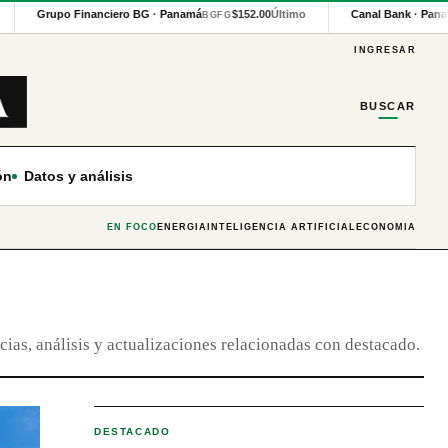
Grupo Financiero BG · Panamá
$152.00
Último
Canal Bank · Pana
BGFG
INGRESAR
BUSCAR
ón
Datos y análisis
EN FOCO
ENERGÍA
INTELIGENCIA ARTIFICIAL
ECONOMÍA
cias, análisis y actualizaciones relacionadas con destacado.
DESTACADO