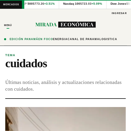
Cotizaciones
S&P 500
$773.26
+3.51%
Nasdaq 100
$723.03
+5.09%
Dow Jones
$53
MERCADOS
internacionales
proporcionadas
INGRESAR
por
Financial
MENÚ
Modeling
Prep
y
EDICIÓN PANAMÁ
EN FOCO
ENERGÍA
CANAL DE PANAMÁ
LOGÍSTICA
precios
publicados
por
TEMA
cuidados
Latinex
para
Panamá.
Últimas noticias, análisis y actualizaciones relacionadas
con cuidados.