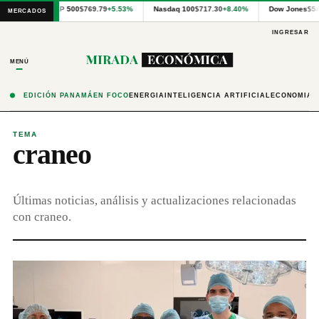
Cotizaciones
S&P 500
$769.79
+5.53%
Nasdaq 100
$717.30
+8.40%
Dow Jones
$5
MERCADOS
internacionales
proporcionadas
INGRESAR
por
Financial
MENÚ
Modeling
Prep
y
EDICIÓN PANAMÁ
EN FOCO
ENERGÍA
INTELIGENCIA ARTIFICIAL
ECONOMÍA
precios
publicados
por
TEMA
craneo
Latinex
para
Panamá.
Últimas noticias, análisis y actualizaciones relacionadas
con craneo.