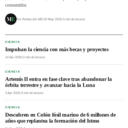
consumidor.
Por Redacción ME
•
20 May 2026
•
3 min de lectura
CIENCIA
Impulsan la ciencia con más becas y proyectos
14 Apr 2026
•
2 min de lectura
CIENCIA
Artemis II entra en fase clave tras abandonar la
órbita terrestre y avanzar hacia la Luna
3 Apr 2026
•
3 min de lectura
CIENCIA
Descubren en Colón fósil marino de 6 millones de
años que replantea la formación del Istmo