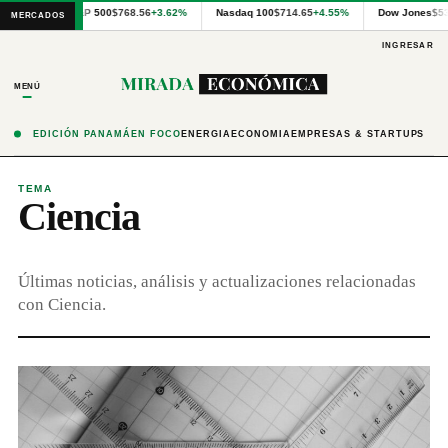
Cotizaciones
S&P 500
$768.56
+3.62%
Nasdaq 100
$714.65
+4.55%
Dow Jones
$5
MERCADOS
internacionales
proporcionadas
INGRESAR
por
Financial
MENÚ
Modeling
Prep
y
EDICIÓN PANAMÁ
EN FOCO
ENERGÍA
ECONOMÍA
EMPRESAS & STARTUPS
precios
publicados
por
TEMA
Ciencia
Latinex
para
Panamá.
Últimas noticias, análisis y actualizaciones relacionadas
con Ciencia.