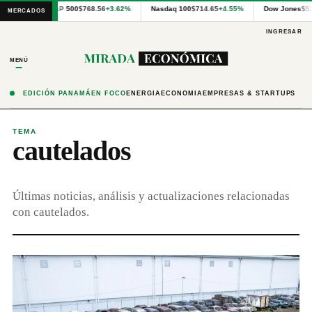
Cotizaciones
S&P 500
$768.56
+3.62%
Nasdaq 100
$714.65
+4.55%
Dow Jones
$5
MERCADOS
internacionales
proporcionadas
INGRESAR
por
Financial
MENÚ
Modeling
Prep
y
EDICIÓN PANAMÁ
EN FOCO
ENERGÍA
ECONOMÍA
EMPRESAS & STARTUPS
precios
publicados
por
TEMA
cautelados
Latinex
para
Panamá.
Últimas noticias, análisis y actualizaciones relacionadas
con cautelados.