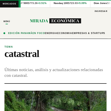
Cotizaciones
S&P 500
$773.26
+3.51%
Nasdaq 100
$723.03
+5.09%
Dow Jones
$5
MERCADOS
internacionales
proporcionadas
INGRESAR
por
Financial
MENÚ
Modeling
Prep
y
EDICIÓN PANAMÁ
EN FOCO
ENERGÍA
ECONOMÍA
EMPRESAS & STARTUPS
precios
publicados
por
TEMA
catastral
Latinex
para
Panamá.
Últimas noticias, análisis y actualizaciones relacionadas
con catastral.