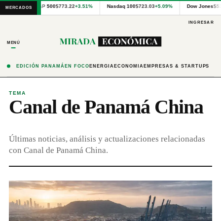
Cotizaciones
S&P 500
$773.22
+3.51%
Nasdaq 100
$723.03
+5.09%
Dow Jones
$5
MERCADOS
internacionales
proporcionadas
INGRESAR
por
Financial
MENÚ
Modeling
Prep
y
EDICIÓN PANAMÁ
EN FOCO
ENERGÍA
ECONOMÍA
EMPRESAS & STARTUPS
precios
publicados
por
TEMA
Canal de Panamá China
Latinex
para
Panamá.
Últimas noticias, análisis y actualizaciones relacionadas
con Canal de Panamá China.