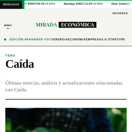
Cotizaciones
S&P 500
$768.56
+3.62%
Nasdaq 100
$714.65
+4.55%
Dow Jones
$53
MERCADOS
internacionales
proporcionadas
INGRESAR
por
Financial
MENÚ
Modeling
Prep
y
EDICIÓN PANAMÁ
EN FOCO
ENERGÍA
ECONOMÍA
EMPRESAS & STARTUPS
precios
publicados
por
TEMA
Caída
Latinex
para
Panamá.
Últimas noticias, análisis y actualizaciones relacionadas
con Caída.