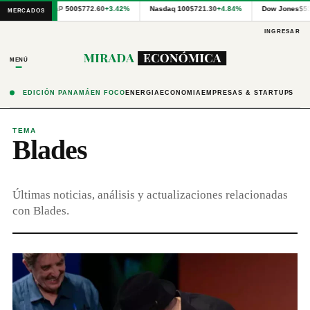
Cotizaciones
S&P 500
$772.60
+3.42%
Nasdaq 100
$721.30
+4.84%
Dow Jones
$5
MERCADOS
internacionales
proporcionadas
INGRESAR
por
Financial
MENÚ
Modeling
Prep
y
EDICIÓN PANAMÁ
EN FOCO
ENERGÍA
ECONOMÍA
EMPRESAS & STARTUPS
precios
publicados
por
TEMA
Blades
Latinex
para
Panamá.
Últimas noticias, análisis y actualizaciones relacionadas
con Blades.