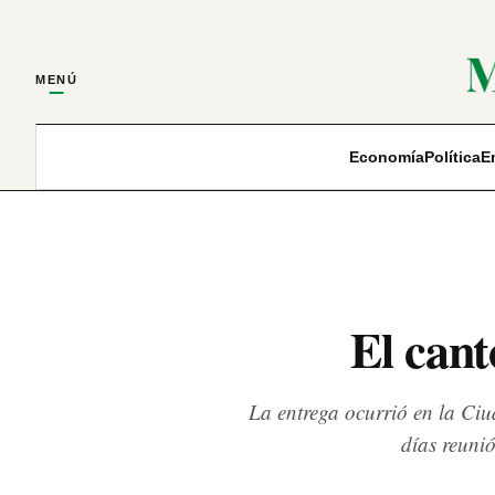
MENÚ
Economía
Política
E
El cant
La entrega ocurrió en la Ciu
días reunió