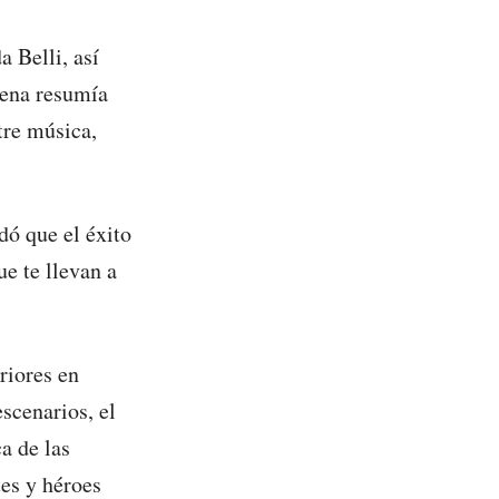
 Belli, así
cena resumía
ntre música,
dó que el éxito
ue te llevan a
riores en
scenarios, el
ca de las
es y héroes