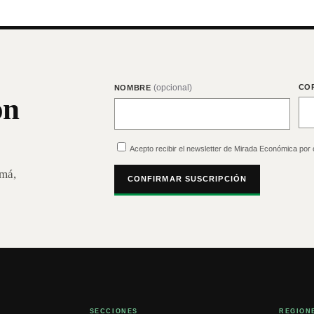
(opcional)
CO
NOMBRE
on
Acepto recibir el newsletter de Mirada Económica por 
amá,
CONFIRMAR SUSCRIPCIÓN
SECCIONES
REGION