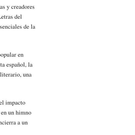
tas y creadores
Letras del
senciales de la
popular en
ta español, la
literario, una
el impacto
s en un himno
ncierra a un