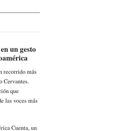
 en un gesto
roamérica
n recorrido más
o Cervantes.
nción que
de las voces más
érica Cuenta, un