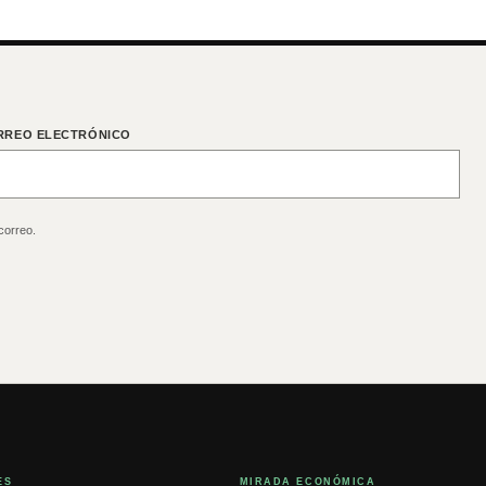
RREO ELECTRÓNICO
correo.
ES
MIRADA ECONÓMICA