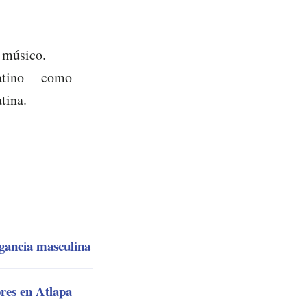
n músico.
 latino— como
tina.
egancia masculina
res en Atlapa