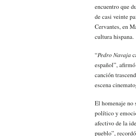
encuentro que du
de casi veinte pa
Cervantes, en Ma
cultura hispana.
“
Pedro Navaja
ca
español”, afirmó
canción trascend
escena cinematog
El homenaje no s
político y emoc
afectivo de la id
pueblo”, record