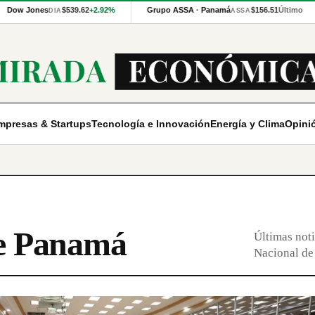
Dow Jones
$539.62
+2.92%
Grupo ASSA · Panamá
$156.51
Último
DIA
ASSA
mpresas & Startups
Tecnología e Innovación
Energía y Clima
Opini
de Panamá
Últimas noti
Nacional de