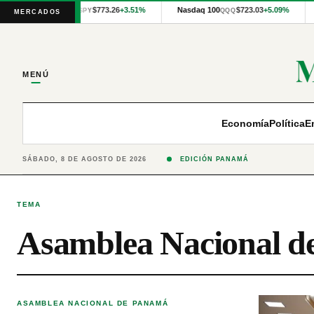
Cotizaciones
S&P 500
$773.26
+3.51%
Nasdaq 100
$723.03
+5.09%
SPY
QQQ
MERCADOS
internacionales
proporcionadas
por
Financial
Modeling
MENÚ
Prep
y
precios
publicados
Economía
Política
E
por
Latinex
para
SÁBADO, 8 DE AGOSTO DE 2026
EDICIÓN PANAMÁ
Panamá.
TEMA
Asamblea Nacional 
ASAMBLEA NACIONAL DE PANAMÁ