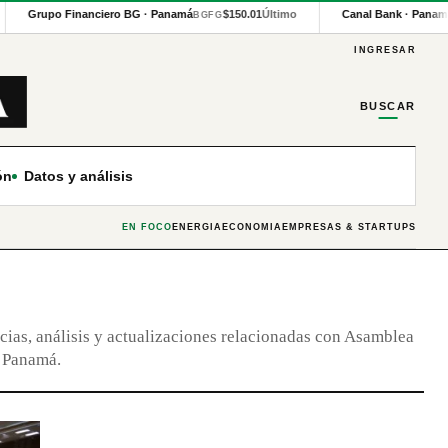
Grupo Financiero BG · Panamá
$150.01
Último
Canal Bank · Panam
BGFG
INGRESAR
BUSCAR
ón
Datos y análisis
EN FOCO
ENERGÍA
ECONOMÍA
EMPRESAS & STARTUPS
cias, análisis y actualizaciones relacionadas con Asamblea
 Panamá.