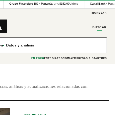
Grupo Financiero BG · Panamá
$152.00
Último
Canal Bank · Pana
BGFG
INGRESAR
BUSCAR
ón
Datos y análisis
EN FOCO
ENERGÍA
ECONOMÍA
EMPRESAS & STARTUPS
cias, análisis y actualizaciones relacionadas con
AEROPUERTO