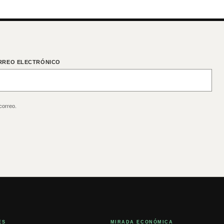
RREO ELECTRÓNICO
correo.
ES
MIRADA ECONÓMICA