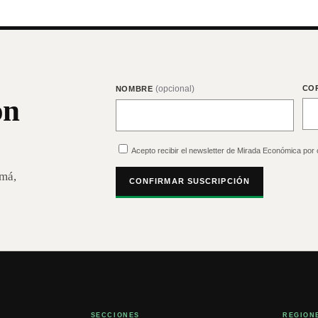
(opcional)
CO
NOMBRE
on
Acepto recibir el newsletter de Mirada Económica por 
amá,
CONFIRMAR SUSCRIPCIÓN
SECCIONES
REGION