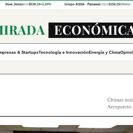
Dow Jones
$538.19
+3.20%
Grupo ASSA · Panamá
$156.25
Último
DIA
ASSA
mpresas & Startups
Tecnología e Innovación
Energía y Clima
Opini
Últimas noti
Aeropuerto.