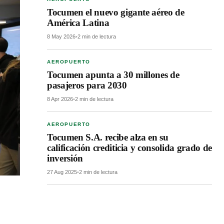
Tocumen el nuevo gigante aéreo de
América Latina
8 May 2026
•
2 min de lectura
AEROPUERTO
Tocumen apunta a 30 millones de
pasajeros para 2030
8 Apr 2026
•
2 min de lectura
AEROPUERTO
Tocumen S.A. recibe alza en su
calificación crediticia y consolida grado de
inversión
27 Aug 2025
•
2 min de lectura