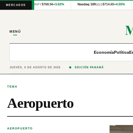
Cotizaciones
S&P 500
$768.56
+3.62%
Nasdaq 100
$714.65
+4.55%
SPY
QQQ
MERCADOS
internacionales
proporcionadas
por
Financial
Modeling
MENÚ
Prep
y
precios
publicados
Economía
Política
E
por
Latinex
para
JUEVES, 6 DE AGOSTO DE 2026
EDICIÓN PANAMÁ
Panamá.
TEMA
Aeropuerto
AEROPUERTO