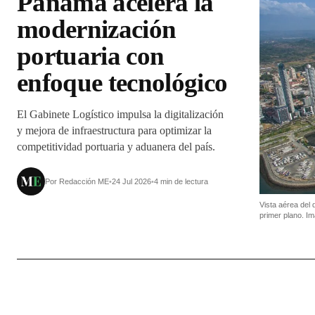
Panamá acelera la
modernización
portuaria con
enfoque tecnológico
El Gabinete Logístico impulsa la digitalización
y mejora de infraestructura para optimizar la
competitividad portuaria y aduanera del país.
Por Redacción ME
•
24 Jul 2026
•
4 min de lectura
Vista aérea del 
primer plano. I