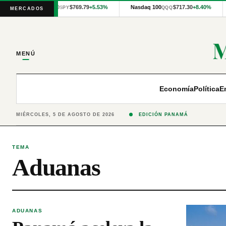
Cotizaciones
S&P 500
$769.79
+5.53%
Nasdaq 100
$717.30
+8.40%
SPY
QQQ
MERCADOS
internacionales
proporcionadas
por
Financial
Modeling
MENÚ
Prep
y
precios
publicados
Economía
Política
E
por
Latinex
para
MIÉRCOLES, 5 DE AGOSTO DE 2026
EDICIÓN PANAMÁ
Panamá.
TEMA
Aduanas
ADUANAS