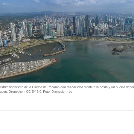
distrito financiero de la Ciudad de Panamá con rascacielos frente a la costa y un puerto depor
magen: Dronepicr · CC BY 3.0. Foto: Dronepicr · by