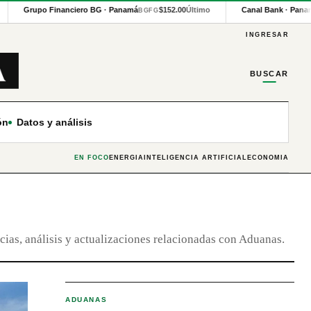
Grupo Financiero BG · Panamá
$152.00
Último
Canal Bank · Pana
BGFG
INGRESAR
BUSCAR
ón
Datos y análisis
EN FOCO
ENERGÍA
INTELIGENCIA ARTIFICIAL
ECONOMÍA
cias, análisis y actualizaciones relacionadas con Aduanas.
ADUANAS