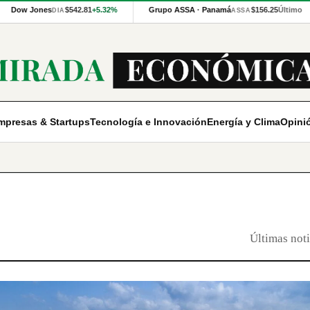
Dow Jones
$542.81
+5.32%
Grupo ASSA · Panamá
$156.25
Último
DIA
ASSA
mpresas & Startups
Tecnología e Innovación
Energía y Clima
Opini
Últimas noti