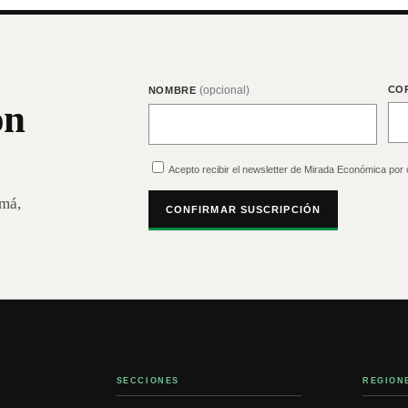
(opcional)
CO
NOMBRE
on
Acepto recibir el newsletter de Mirada Económica por 
amá,
CONFIRMAR SUSCRIPCIÓN
SECCIONES
REGION