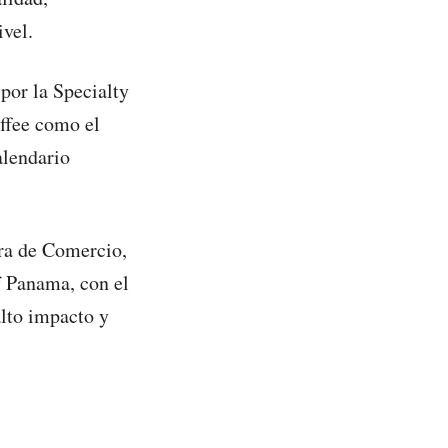
ivel.
por la Specialty
offee como el
alendario
ra de Comercio,
f Panama, con el
alto impacto y