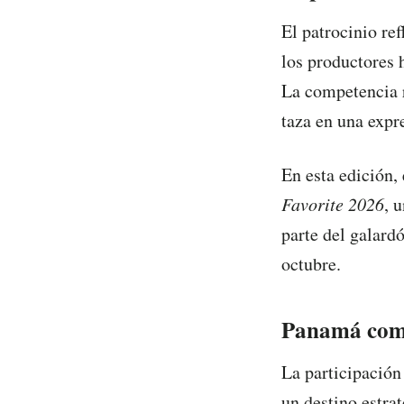
El patrocinio re
los productores 
La competencia r
taza en una expre
En esta edición,
Favorite 2026
, 
parte del galard
octubre.
Panamá como
La participación
un destino estrat