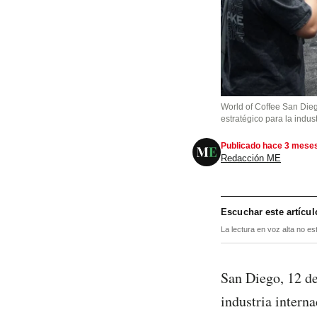
World of Coffee San Dieg
estratégico para la indust
Publicado hace 3 mese
Redacción ME
Escuchar este artícul
La lectura en voz alta no es
San Diego, 12 de
industria intern