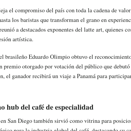
fleja el compromiso del país con toda la cadena de valor
hasta los baristas que transforman el grano en experienc
eunió a destacados exponentes del latte art, quienes co
sión artística.
 el brasileño Eduardo Olimpio obtuvo el reconocimient
un premio otorgado por votación del público que debut
ón, el ganador recibirá un viaje a Panamá para participa
 hub del café de especialidad
 en San Diego también sirvió como vitrina para posicio
égico para la industria global del café, destacando su c