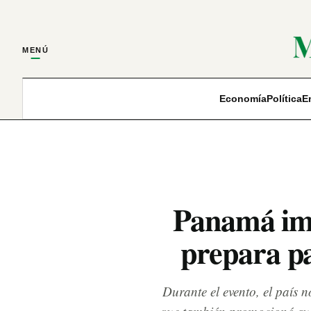
MENÚ
Economía
Política
E
Panamá impu
prepara pa
Durante el evento, el país 