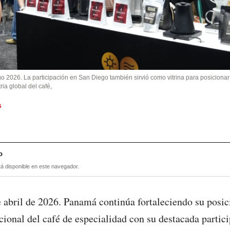
o 2026. La participación en San Diego también sirvió como vitrina para posicionar
ria global del café,
s
o
tá disponible en este navegador.
 abril de 2026. Panamá continúa fortaleciendo su posi
acional del café de especialidad con su destacada parti