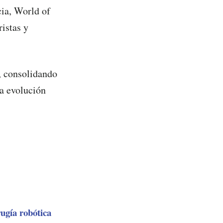
cia, World of
istas y
l, consolidando
a evolución
ugía robótica