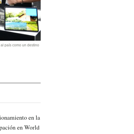
 al país como un destino
cionamiento en la
cipación en World