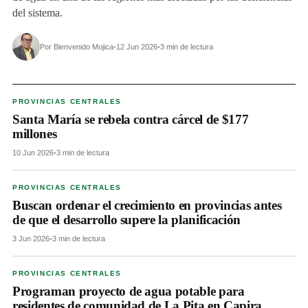
del sistema.
Por Bienvenido Mojica
•
12 Jun 2026
•
3 min de lectura
PROVINCIAS CENTRALES
Santa María se rebela contra cárcel de $177
millones
10 Jun 2026
•
3 min de lectura
PROVINCIAS CENTRALES
Buscan ordenar el crecimiento en provincias antes
de que el desarrollo supere la planificación
3 Jun 2026
•
3 min de lectura
PROVINCIAS CENTRALES
Programan proyecto de agua potable para
residentes de comunidad de La Pita en Capira