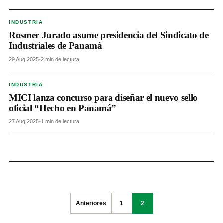
INDUSTRIA
Rosmer Jurado asume presidencia del Sindicato de
Industriales de Panamá
29 Aug 2025
•
2 min de lectura
INDUSTRIA
MICI lanza concurso para diseñar el nuevo sello
oficial “Hecho en Panamá”
27 Aug 2025
•
1 min de lectura
Posts
Anteriores
1
2
pagination