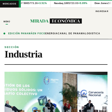
Cotizaciones
S&P 500
$773.26
+3.51%
Nasdaq 100
$723.03
+5.09%
Dow Jones
$5
MERCADOS
internacionales
proporcionadas
INGRESAR
por
Financial
MENÚ
Modeling
Prep
y
EDICIÓN PANAMÁ
EN FOCO
ENERGÍA
CANAL DE PANAMÁ
LOGÍSTICA
precios
publicados
por
SECCIÓN
Industria
Latinex
para
Panamá.