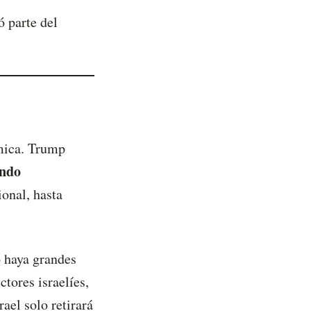
 parte del
émica. Trump
endo
ional, hasta
 haya grandes
tores israelíes,
ael solo retirará