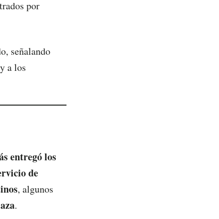
trados por
do, señalando
y a los
s entregó los
ervicio de
tinos
, algunos
aza
.