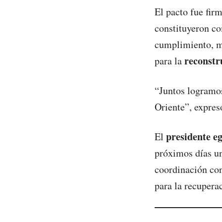
El pacto fue fir
constituyeron 
cumplimiento, m
reconstr
para la
“Juntos logramos
Oriente”, expres
presidente eg
El
próximos días u
coordinación con
para la recuperac