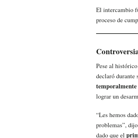
El intercambio f
proceso de cumpl
Controversia
Pese al históric
declaró durante 
temporalmente 
lograr un desar
“Les hemos dado 
problemas”, dijo
pri
dado que el