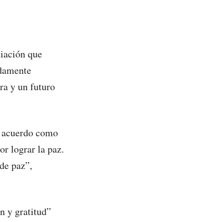
diación que
ndamente
ra y un futuro
l acuerdo como
r lograr la paz.
de paz”,
n y gratitud”