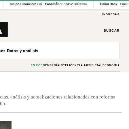
Grupo Financiero BG · Panamá
$152.00
Último
Canal Bank · Pana
BGFG
INGRESAR
BUSCAR
ón
Datos y análisis
EN FOCO
ENERGÍA
INTELIGENCIA ARTIFICIAL
ECONOMÍA
cias, análisis y actualizaciones relacionadas con reforma
005.