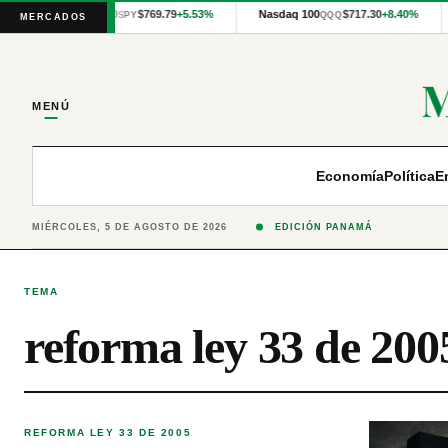
Cotizaciones
S&P 500
$769.79
+5.53%
Nasdaq 100
$717.30
+8.40%
SPY
QQQ
MERCADOS
internacionales
proporcionadas
por
Financial
Modeling
MENÚ
Prep
y
precios
publicados
Economía
Política
E
por
Latinex
para
MIÉRCOLES, 5 DE AGOSTO DE 2026
EDICIÓN PANAMÁ
Panamá.
TEMA
reforma ley 33 de 200
REFORMA LEY 33 DE 2005