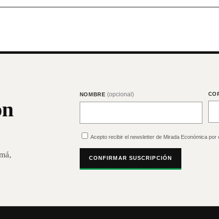
(opcional)
CO
NOMBRE
on
Acepto recibir el newsletter de Mirada Económica por 
amá,
CONFIRMAR SUSCRIPCIÓN