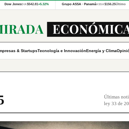
Dow Jones
$542.81
+5.32%
Grupo ASSA · Panamá
$156.25
Último
DIA
ASSA
mpresas & Startups
Tecnología e Innovación
Energía y Clima
Opini
5
Últimas noti
ley 33 de 2