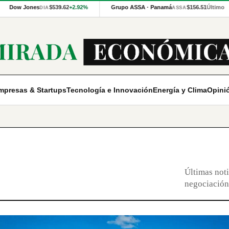
Dow Jones
$539.62
+2.92%
Grupo ASSA · Panamá
$156.51
Último
DIA
ASSA
mpresas & Startups
Tecnología e Innovación
Energía y Clima
Opini
Últimas noti
negociación