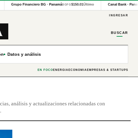
Grupo Financiero BG · Panamá
$150.01
Último
Canal Bank · Pana
BGFG
INGRESAR
BUSCAR
ón
Datos y análisis
EN FOCO
ENERGÍA
ECONOMÍA
EMPRESAS & STARTUPS
cias, análisis y actualizaciones relacionadas con
.