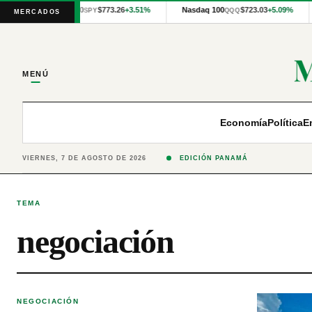
Cotizaciones
S&P 500
$773.26
+3.51%
Nasdaq 100
$723.03
+5.09%
SPY
QQQ
MERCADOS
internacionales
proporcionadas
por
Financial
Modeling
MENÚ
Prep
y
precios
publicados
Economía
Política
E
por
Latinex
para
VIERNES, 7 DE AGOSTO DE 2026
EDICIÓN PANAMÁ
Panamá.
TEMA
negociación
NEGOCIACIÓN