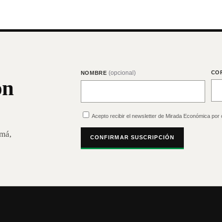
(opcional)
CO
NOMBRE
on
Acepto recibir el newsletter de Mirada Económica por 
amá,
CONFIRMAR SUSCRIPCIÓN