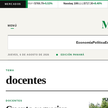
Cotizaciones
S&P 500
$769.79
+5.53%
Nasdaq 100
$717.30
+8.40%
SPY
QQQ
MERCADOS
internacionales
proporcionadas
por
Financial
Modeling
MENÚ
Prep
y
precios
publicados
Economía
Política
E
por
Latinex
para
JUEVES, 6 DE AGOSTO DE 2026
EDICIÓN PANAMÁ
Panamá.
TEMA
docentes
DOCENTES