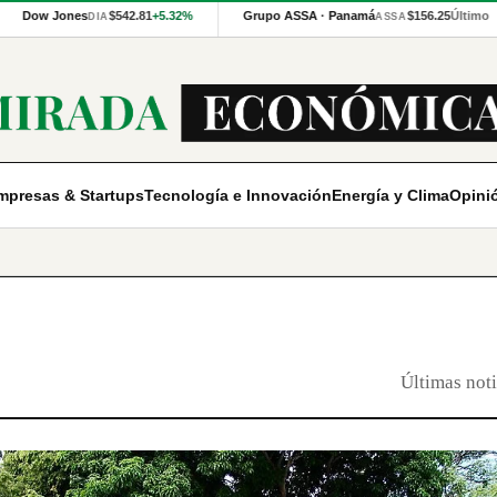
Dow Jones
$542.81
+5.32%
Grupo ASSA · Panamá
$156.25
Último
DIA
ASSA
mpresas & Startups
Tecnología e Innovación
Energía y Clima
Opini
Últimas noti