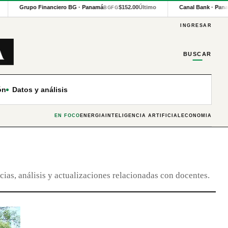
Grupo Financiero BG · Panamá
$152.00
Último
Canal Bank · Pana
BGFG
INGRESAR
BUSCAR
ón
Datos y análisis
EN FOCO
ENERGÍA
INTELIGENCIA ARTIFICIAL
ECONOMÍA
cias, análisis y actualizaciones relacionadas con docentes.