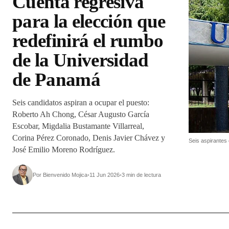
Cuenta regresiva
para la elección que
redefinirá el rumbo
de la Universidad
de Panamá
Seis candidatos aspiran a ocupar el puesto:
Roberto Ah Chong, César Augusto García
Escobar, Migdalia Bustamante Villarreal,
Corina Pérez Coronado, Denis Javier Chávez y
Seis aspirantes
José Emilio Moreno Rodríguez.
Por Bienvenido Mojica
•
11 Jun 2026
•
3 min de lectura