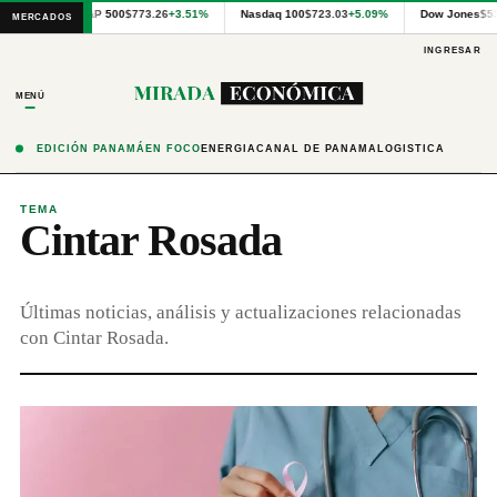
Cotizaciones
S&P 500
$773.26
+3.51%
Nasdaq 100
$723.03
+5.09%
Dow Jones
$5
MERCADOS
internacionales
proporcionadas
INGRESAR
por
Financial
MENÚ
Modeling
Prep
y
EDICIÓN PANAMÁ
EN FOCO
ENERGÍA
CANAL DE PANAMÁ
LOGÍSTICA
precios
publicados
por
TEMA
Cintar Rosada
Latinex
para
Panamá.
Últimas noticias, análisis y actualizaciones relacionadas
con Cintar Rosada.