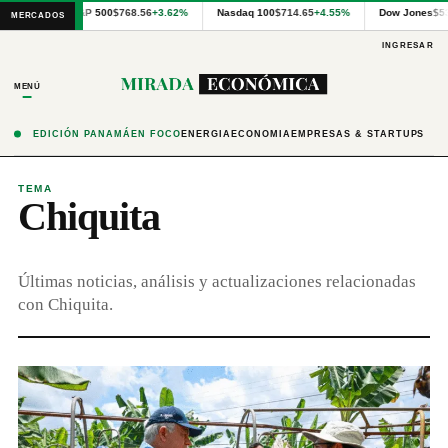
Cotizaciones
S&P 500
$768.56
+3.62%
Nasdaq 100
$714.65
+4.55%
Dow Jones
$5
MERCADOS
internacionales
proporcionadas
INGRESAR
por
Financial
MENÚ
Modeling
Prep
y
EDICIÓN PANAMÁ
EN FOCO
ENERGÍA
ECONOMÍA
EMPRESAS & STARTUPS
precios
publicados
por
TEMA
Chiquita
Latinex
para
Panamá.
Últimas noticias, análisis y actualizaciones relacionadas
con Chiquita.