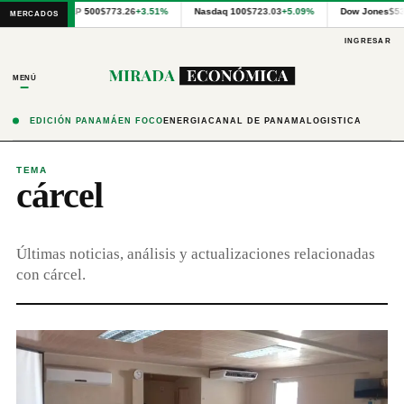
Cotizaciones
S&P 500
$773.26
+3.51%
Nasdaq 100
$723.03
+5.09%
Dow Jones
$53
MERCADOS
internacionales
proporcionadas
INGRESAR
por
Financial
MENÚ
Modeling
Prep
y
EDICIÓN PANAMÁ
EN FOCO
ENERGÍA
CANAL DE PANAMÁ
LOGÍSTICA
precios
publicados
por
TEMA
cárcel
Latinex
para
Panamá.
Últimas noticias, análisis y actualizaciones relacionadas
con cárcel.