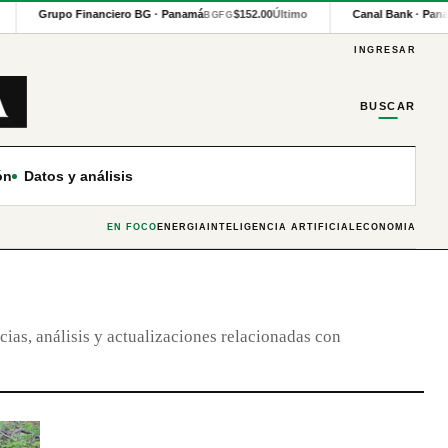
Grupo Financiero BG · Panamá
$152.00
Último
Canal Bank · Pan
BGFG
INGRESAR
BUSCAR
ón
Datos y análisis
EN FOCO
ENERGÍA
INTELIGENCIA ARTIFICIAL
ECONOMÍA
cias, análisis y actualizaciones relacionadas con