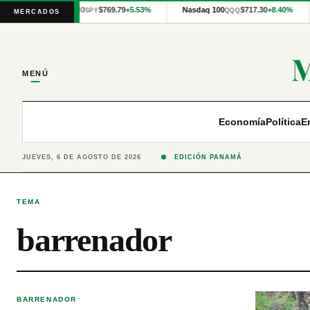
Cotizaciones
S&P 500
$769.79
+5.53%
Nasdaq 100
$717.30
+8.40%
SPY
QQQ
MERCADOS
internacionales
proporcionadas
por
Financial
Modeling
MENÚ
Prep
y
precios
publicados
Economía
Política
E
por
Latinex
para
JUEVES, 6 DE AGOSTO DE 2026
EDICIÓN PANAMÁ
Panamá.
TEMA
barrenador
BARRENADOR