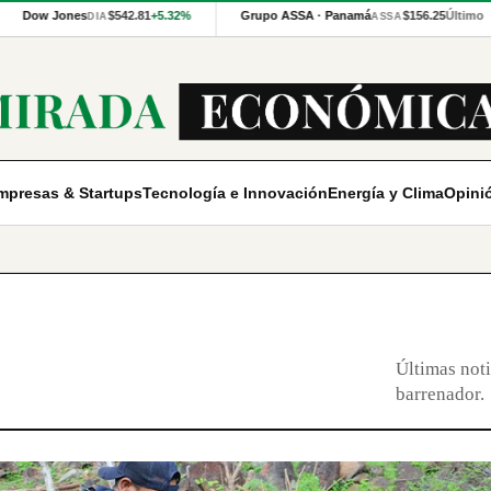
Dow Jones
$542.81
+5.32%
Grupo ASSA · Panamá
$156.25
Último
DIA
ASSA
mpresas & Startups
Tecnología e Innovación
Energía y Clima
Opini
Últimas noti
barrenador.