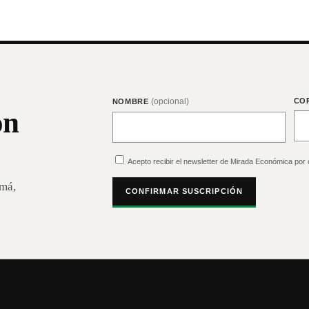
(opcional)
CO
NOMBRE
on
Acepto recibir el newsletter de Mirada Económica por 
amá,
CONFIRMAR SUSCRIPCIÓN