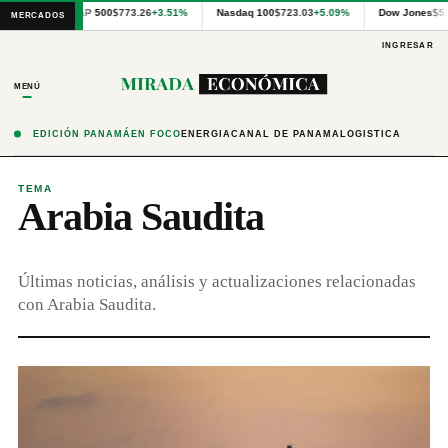
Cotizaciones
S&P 500
$773.26
+3.51%
Nasdaq 100
$723.03
+5.09%
Dow Jones
$5
MERCADOS
internacionales
proporcionadas
INGRESAR
por
Financial
MENÚ
Modeling
Prep
y
EDICIÓN PANAMÁ
EN FOCO
ENERGÍA
CANAL DE PANAMÁ
LOGÍSTICA
precios
publicados
por
TEMA
Arabia Saudita
Latinex
para
Panamá.
Últimas noticias, análisis y actualizaciones relacionadas
con Arabia Saudita.