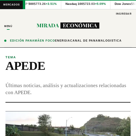
Cotizaciones
S&P 500
$773.26
+3.51%
Nasdaq 100
$723.03
+5.09%
Dow Jones
$53
MERCADOS
internacionales
proporcionadas
INGRESAR
por
Financial
MENÚ
Modeling
Prep
y
EDICIÓN PANAMÁ
EN FOCO
ENERGÍA
CANAL DE PANAMÁ
LOGÍSTICA
precios
publicados
por
TEMA
APEDE
Latinex
para
Panamá.
Últimas noticias, análisis y actualizaciones relacionadas
con APEDE.