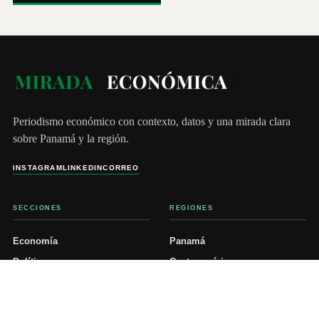
Periodismo económico con contexto, datos y una mirada clara
sobre Panamá y la región.
INSTAGRAM
LINKEDIN
CORREO
SECCIONES
REGIONES
Economía
Panamá
Política
Centroamérica
Empresas & Startups
EE. UU.
Tecnología e Innovación
Cono Sur