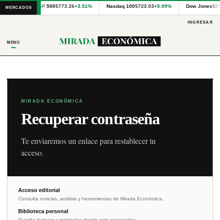
Cotizaciones
S&P 500
$773.26
+3.51%
Nasdaq 100
$723.03
+5.09%
Dow Jones
$5
MERCADOS
internacionales
proporcionadas
INGRESAR
por
Financial
MENÚ
Modeling
Prep
y
precios
publicados
por
Latinex
MIRADA ECONÓMICA
para
Recuperar contraseña
Panamá.
Te enviaremos un enlace para restablecer tu
acceso.
Acceso editorial
Consulta noticias, análisis y herramientas de Mirada Económica.
Biblioteca personal
Guarda lecturas y retómalas desde este navegador.