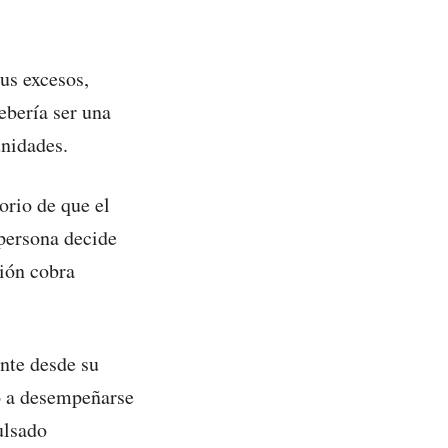
us excesos,
ebería ser una
unidades.
orio de que el
 persona decide
ción cobra
ante desde su
do a desempeñarse
ulsado