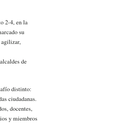
o 2-4, en la
marcado su
agilizar,
alcaldes de
fío distinto:
das ciudadanas.
dos, docentes,
rios y miembros