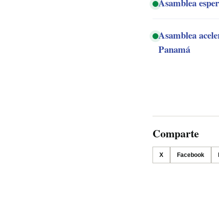
Asamblea espera
Asamblea aceler
Panamá
Comparte
X
Facebook