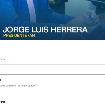
IAL
o
tá disponible en este navegador.
ero