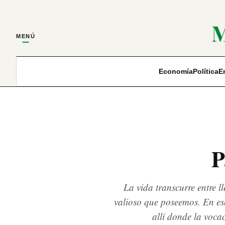
MENÚ
Economía
Política
E
P
La vida transcurre entre l
valioso que poseemos. En ese
allí donde la voca