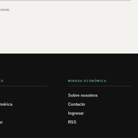
correo.
ES
MIRADA ECONÓMICA
á
Sobre nosotros
mérica
Contacto
Ingresar
ur
RSS