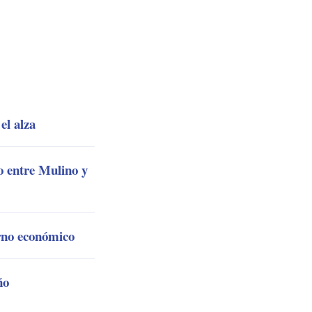
el alza
o entre Mulino y
rno económico
ño