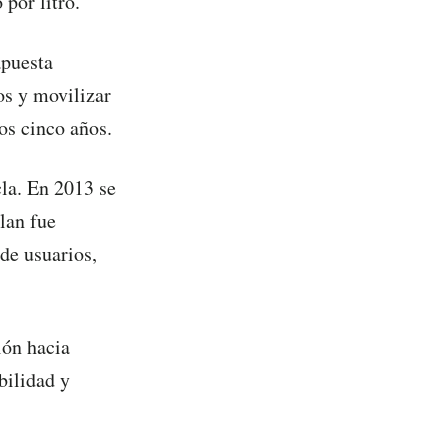
por litro.
apuesta
os y movilizar
os cinco años.
la. En 2013 se
lan fue
de usuarios,
ión hacia
bilidad y