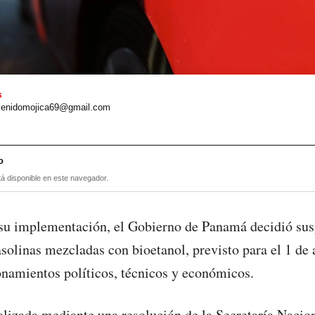
s
venidomojica69@gmail.com
o
tá disponible en este navegador.
 su implementación, el Gobierno de Panamá decidió sus
asolinas mezcladas con bioetanol, previsto para el 1 de 
namientos políticos, técnicos y económicos.
alizada mediante una resolución de la Secretaría Nacio