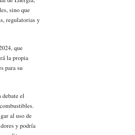
les, sino que
s, regulatorias y
2024, que
rá la propia
es para su
 debate el
ocombustibles.
igar al uso de
idores y podría