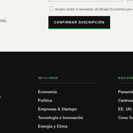
Acepto recibir el newsletter de Mirada Económica por 
amá,
CONFIRMAR SUSCRIPCIÓN
SECCIONES
REGION
Economía
Panam
e
Política
Centroa
Empresas & Startups
EE. UU.
Tecnología e Innovación
Cono S
Energía y Clima