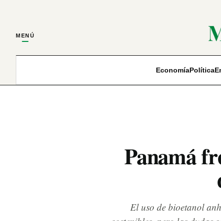
MENÚ
Economía
Política
E
Panamá fre
El uso de bioetanol anh