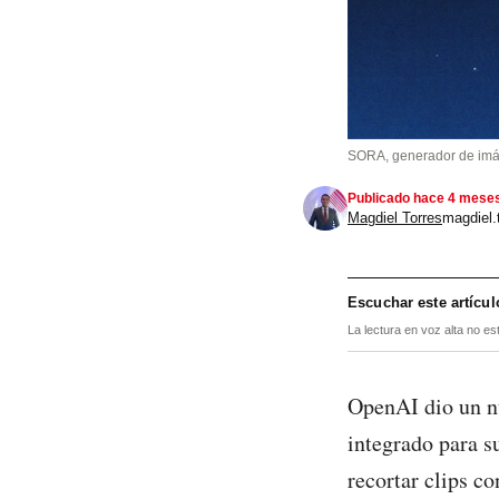
SORA, generador de imág
Publicado hace 4 mese
Magdiel Torres
magdiel
Escuchar este artícul
La lectura en voz alta no es
OpenAI dio un nu
integrado para s
recortar clips co