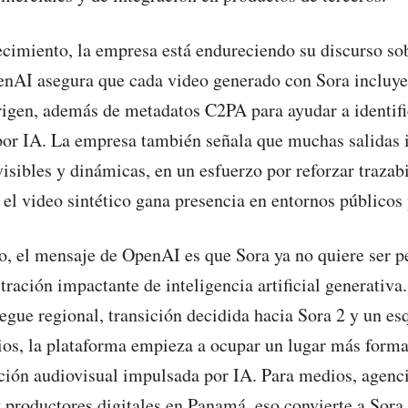
ecimiento, la empresa está endureciendo su discurso so
nAI asegura que cada video generado con Sora incluye 
origen, además de metadatos C2PA para ayudar a identifi
or IA. La empresa también señala que muchas salidas 
isibles y dinámicas, en un esfuerzo por reforzar trazab
l video sintético gana presencia en entornos públicos
o, el mensaje de OpenAI es que Sora ya no quiere ser p
ación impactante de inteligencia artificial generativa
iegue regional, transición decidida hacia Sora 2 y un e
ios, la plataforma empieza a ocupar un lugar más forma
ión audiovisual impulsada por IA. Para medios, agenci
 productores digitales en Panamá, eso convierte a Sora