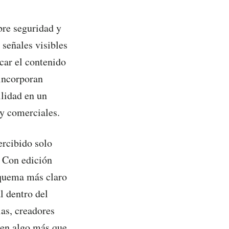
bre seguridad y
señales visibles
car el contenido
incorporan
ilidad en un
 y comerciales.
ercibido solo
. Con edición
squema más claro
l dentro del
as, creadores
 en algo más que