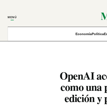
MENÚ
Economía
Política
E
OpenAI acel
como una p
edición y 