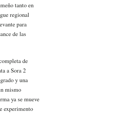
nameño tanto en
egue regional
levante para
ance de las
 completa de
ta a Sora 2
egrado y una
 un mismo
orma ya se mueve
le experimento