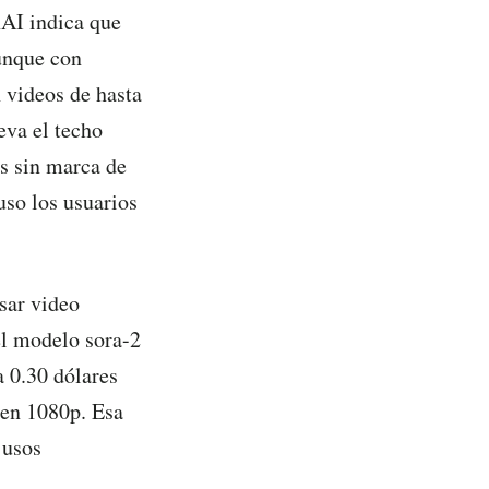
AI indica que
unque con
n videos de hasta
eva el techo
s sin marca de
uso los usuarios
sar video
el modelo sora-2
a 0.30 dólares
 en 1080p. Esa
 usos