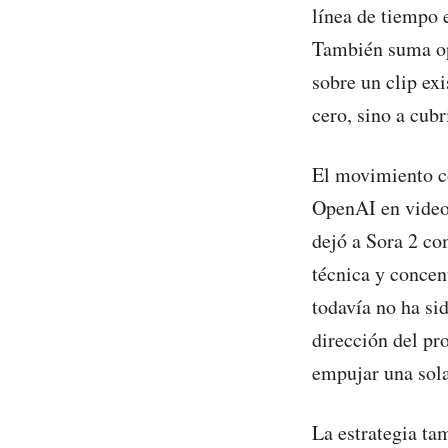
línea de tiempo 
También suma opc
sobre un clip ex
cero, sino a cub
El movimiento co
OpenAI en video.
dejó a Sora 2 co
técnica y concen
todavía no ha si
dirección del pr
empujar una sola
La estrategia ta