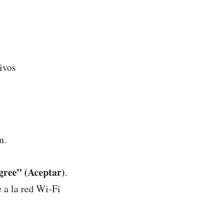
ivos
n.
gree” (Aceptar)
.
 a la red Wi-Fi