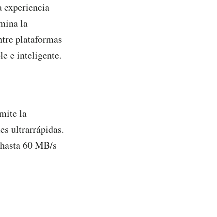
a experiencia
mina la
ntre plataformas
e e inteligente.
mite la
es ultrarrápidas.
e hasta 60 MB/s