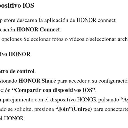
positivo
iOS
p store descarga la aplicación de HONOR connect
HONOR Connect
icación
.
 opciones Seleccionar fotos o vídeos o seleccionar arch
sitivo HONOR
tro de control
.
HONOR Share
sionado
para acceder a su configuració
“Compartir con dispositivos iOS”
pción
.
“A
emparejamiento con el dispositivo HONOR pulsando
“Join”(Unirse)
do se solicite, presiona
para conectarte
 el HONOR.