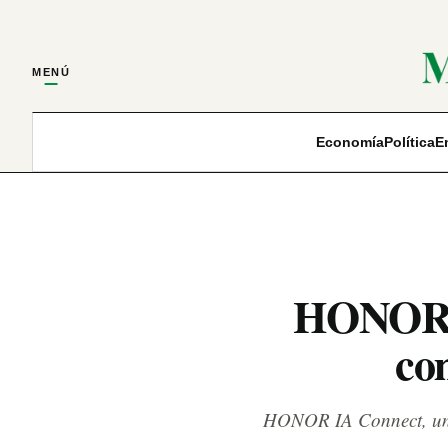
MENÚ
Economía
Política
E
HONOR ab
co
HONOR IA Connect, una 