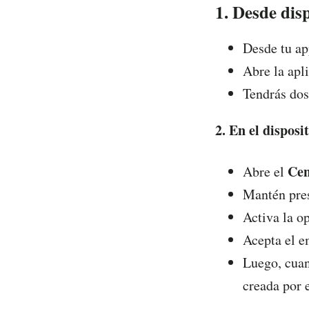
1. Desde dis
Desde tu ap
Abre la apl
Tendrás dos
2. En el dispo
Cen
Abre el
Mantén pre
Activa la o
Acepta el 
Luego, cuan
creada por