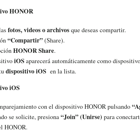
sitivo HONOR
fotos, videos o archivos
las
que deseas compartir.
“Compartir”
tón
(Share).
HONOR Share
pción
.
iOS
sitivo
aparecerá automáticamente como dispositivo
dispositivo
iOS
 tu
en la lista.
tivo iOS
“A
emparejamiento con el dispositivo HONOR pulsando
“Join” (Unirse)
do se solicite, presiona
para conectart
 el HONOR.