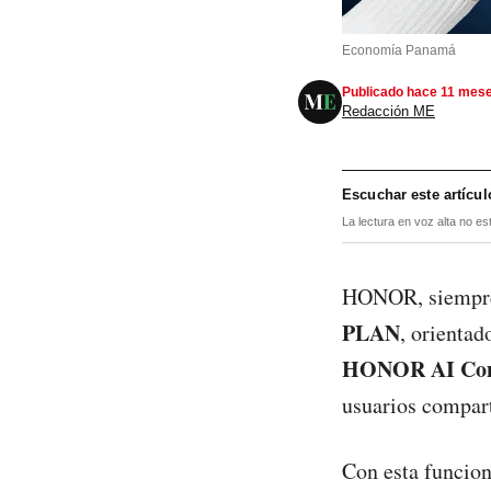
Economía Panamá
Publicado hace 11 mes
Redacción ME
Escuchar este artícul
La lectura en voz alta no es
HONOR, siempre 
PLAN
, orientad
HONOR
AI Co
usuarios compart
Con esta funcion