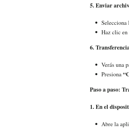
5. Enviar archi
Selecciona 
Haz clic en
6. Transferencia
Verás una p
“C
Presiona
Paso a paso: T
1. En el disposi
Abre la apl