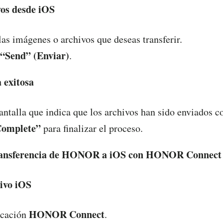
vos desde iOS
las imágenes o archivos que deseas transferir.
“Send” (Enviar)
.
 exitosa
antalla que indica que los archivos han sido enviados c
omplete”
para finalizar el proceso.
ransferencia de HONOR a
iOS
con HONOR Connect
tivo iOS
HONOR Connect
icación
.