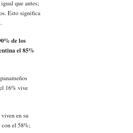
 igual que antes;
s. Esto significa
l
.
90% de los
gentina el 85%
os panameños
 el 16% vive
n viven en su
r con el 58%;