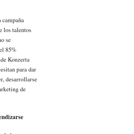
ra campaña
e los talentos
no se
 el 85%
sde Konzerta
esitan para dar
r, desarrollarse
arketing de
endizarse