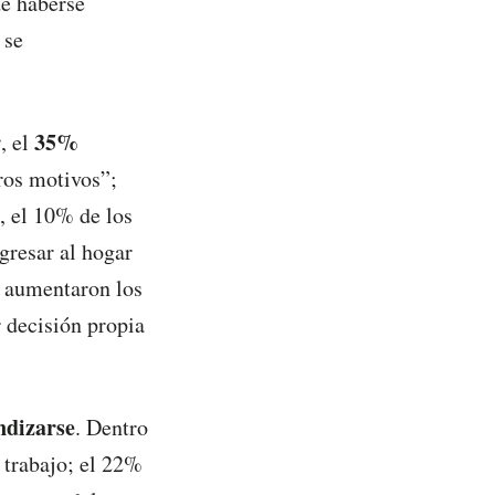
de haberse
 se
r
35%
, el
ros motivos”;
, el 10% de los
gresar al hogar
e aumentaron los
r decisión propia
ndizarse
. Dentro
 trabajo; el 22%