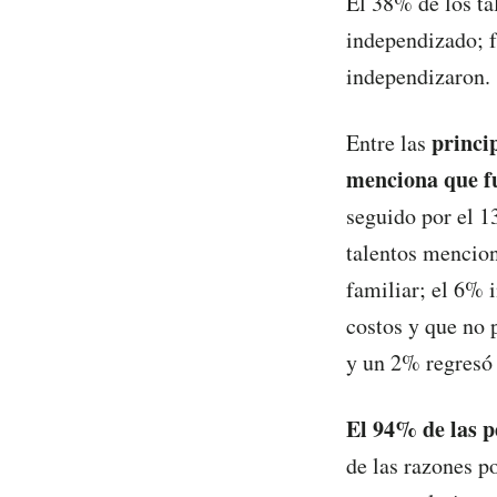
El 38% de los ta
independizado; f
independizaron.
princi
Entre las
menciona que f
seguido por el 13
talentos mencion
familiar; el 6% 
costos y que no 
y un 2% regresó 
El 94% de las p
de las razones p