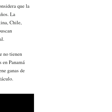
nsidera que la
años. La
ina, Chile,
buscan
al.
e no tienen
os en Panamá
ene ganas de
táculo.