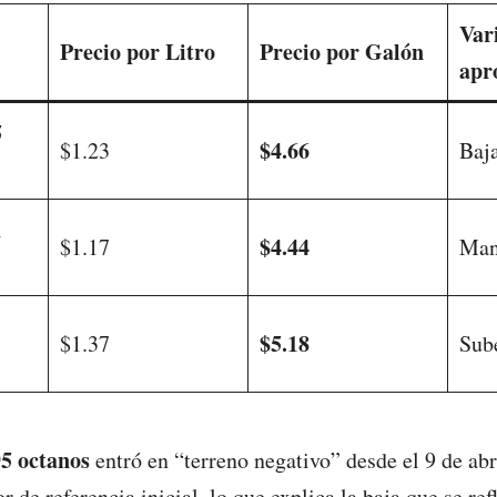
Var
Precio por Litro
Precio por Galón
apr
5
$4.66
$1.23
Baja
1
$4.44
$1.17
Man
$5.18
$1.37
Sube
95 octanos
entró en “terreno negativo” desde el 9 de abr
r de referencia inicial, lo que explica la baja que se ref