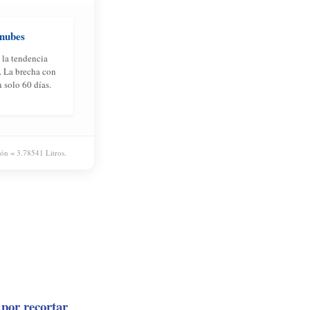
 nubes
 la tendencia
. La brecha con
 solo 60 días.
lón = 3.78541 Litros.
 por recortar