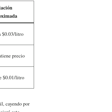
iación
oximada
 $0.03/litro
tiene precio
 $0.01/litro
il, cayendo por
lejará este