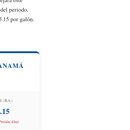
 del periodo,
5.15 por galón.
PANAMÁ
 (B.A.)
.15
resión Alza)