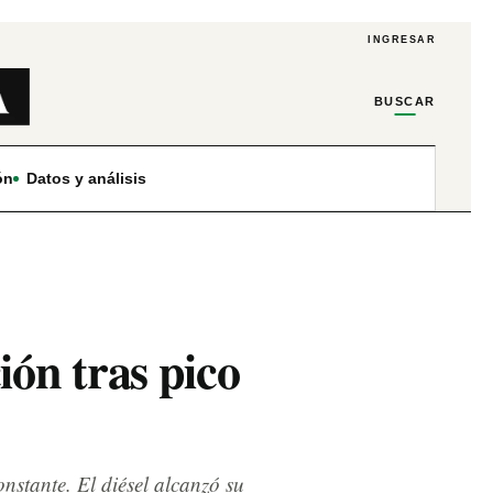
INGRESAR
BUSCAR
ón
Datos y análisis
ón tras pico
nstante. El diésel alcanzó su