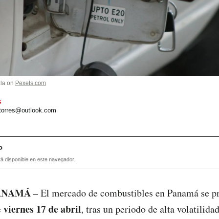
ala on
Pexels.com
s
.torres@outlook.com
o
tá disponible en este navegador.
PANAMÁ
– El mercado de combustibles en Panamá se pr
viernes 17 de abril
e
, tras un periodo de alta volatilid