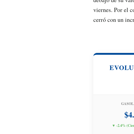
viernes. Por el c
cerró con un inc
EVOLU
GASOL
$4
▼ -2.4% (Cier