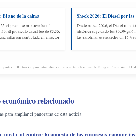
: El año de la calma
Shock 2026: El Diésel por las
25, el precio se mantuvo bajo la
Desde marzo 2026, el Diésel rompió
3.60. El promedio anual fue de $3.35,
histórica superando los $5.00/galón
una inflación controlada en el sector
las gasolinas se ensanchó un 15% en
 reportes de fluctuación porcentual diaria de la Secretaría Nacional de Energía. Conversión: 1 Ga
 económico relacionado
 para ampliar el panorama de esta noticia.
ta, medir al equipo: la apuesta de las empresas panameñas