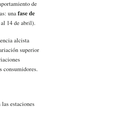
omportamiento de
fase de
cas: una
al 14 de abril).
encia alcista
ariación superior
riaciones
os consumidores.
 las estaciones